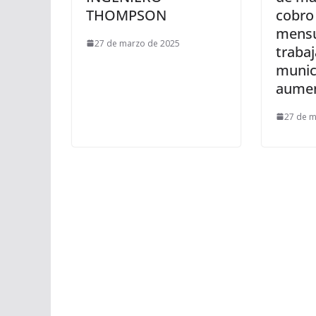
THOMPSON
cobro
mensu
27 de marzo de 2025
traba
munic
aumen
27 de m