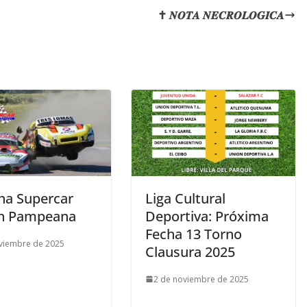
✝ 𝑵𝑶𝑻𝑨 𝑵𝑬𝑪𝑹𝑶𝑳𝑶𝑮𝑰𝑪𝑨
cha Supercar
Liga Cultural
n Pampeana
Deportiva: Próxima
Fecha 13 Torno
viembre de 2025
Clausura 2025
2 de noviembre de 2025