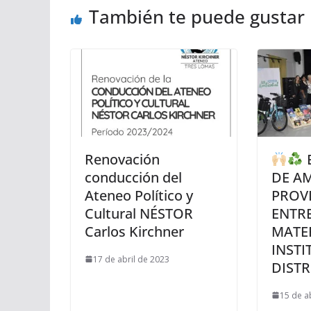
También te puede gustar
Renovación
E
conducción del
DE A
Ateneo Político y
PROV
Cultural NÉSTOR
ENTR
Carlos Kirchner
MATER
INSTI
17 de abril de 2023
DISTR
15 de a