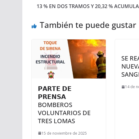
13 % EN DOS TRAMOS Y 20,32 % ACUMUL
También te puede gustar
SE RE
NUEV
SANG
14 de n
𝗣𝗔𝗥𝗧𝗘 𝗗𝗘
𝗣𝗥𝗘𝗡𝗦𝗔
BOMBEROS
VOLUNTARIOS DE
TRES LOMAS
15 de noviembre de 2025