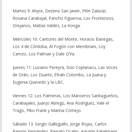
Martes 9: Ahyre, Destino San Javier, Pitín Zalazar,
Roxana Carabajal, Pancho Figueroa, Los Fronterizos,
Orejanos, Matías Valdéz, La Konga.
Miércoles 10: Cantores del Monte, Horacio Banegas,
Los 4 de Córdoba, Al Fogón con Membriani, Loy
Carrizo, Los Palmae y Dale Q’Va.
Jueves 11: Luciano Pereyra, Dúo Coplanacu, Las Voces
de Orán, Los Duarte, Efraín Colombo, La Juana y
Eugenia Quevedo y la LBC.
Viernes 12: Los Palmeras, Los Manseros Santiagueños,
Carabajales, Juanjo Abregú, Ana Rodríguez, Vale el
Trago, Piko Frank y Marina Cornejo.
Sábado 13. Sergio Galleguillo, Jorge Rojas, Carlos
Ramón Fernández, Paquito Ocaño, Agustín Fakelmann