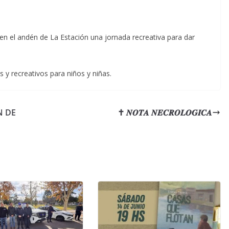
 en el andén de La Estación una jornada recreativa para dar
s y recreativos para niños y niñas.
N DE
✝ 𝑵𝑶𝑻𝑨 𝑵𝑬𝑪𝑹𝑶𝑳𝑶𝑮𝑰𝑪𝑨