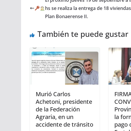
El próximo jueves 19 de septiembre a l
hs se realiza la entrega de 18 viviendas
Plan Bonaerense II.
También te puede gustar
Murió Carlos
FIRMA
Achetoni, presidente
CONVE
de la Federación
Provi
Agraria, en un
la for
accidente de tránsito
pago 