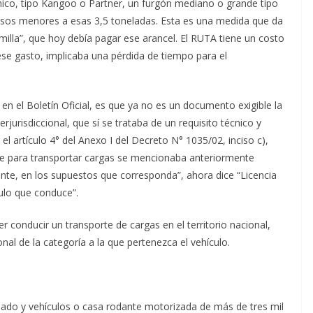
hico, tipo Kangoo o Partner, un furgón mediano o grande tipo
pesos menores a esas 3,5 toneladas. Esta es una medida que da
milla”, que hoy debía pagar ese arancel. El RUTA tiene un costo
ese gasto, implicaba una pérdida de tiempo para el
 el Boletín Oficial, es que ya no es un documento exigible la
rjurisdiccional, que sí se trataba de un requisito técnico y
 el artículo 4° del Anexo I del Decreto N° 1035/02, inciso c),
le para transportar cargas se mencionaba anteriormente
ante, en los supuestos que corresponda”, ahora dice “Licencia
culo que conduce”.
r conducir un transporte de cargas en el territorio nacional,
nal de la categoría a la que pertenezca el vehículo.
ulado y vehículos o casa rodante motorizada de más de tres mil