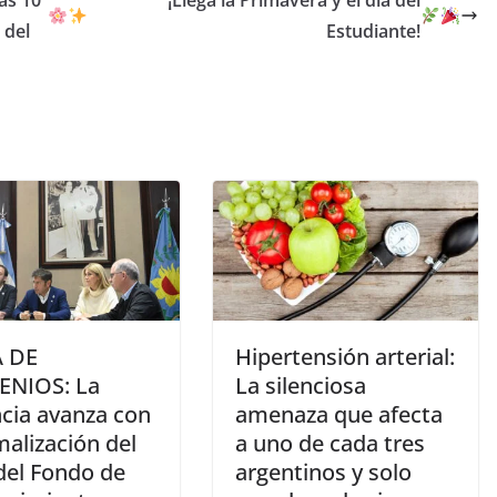
as 10
¡Llega la Primavera y el día del
 del
Estudiante!
 DE
Hipertensión arterial:
NIOS: La
La silenciosa
ncia avanza con
amenaza que afecta
malización del
a uno de cada tres
del Fondo de
argentinos y solo