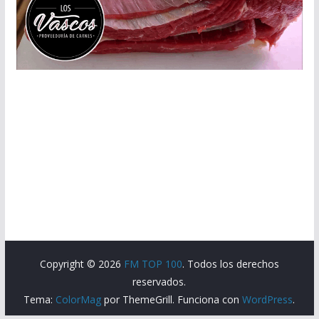
Copyright © 2026
FM TOP 100
. Todos los derechos
reservados.
Tema:
ColorMag
por ThemeGrill. Funciona con
WordPress
.