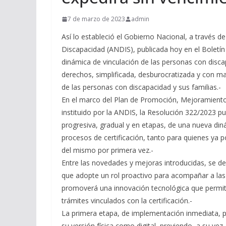
7 de marzo de 2023
admin
Así lo estableció el Gobierno Nacional, a través d
Discapacidad (ANDIS), publicada hoy en el Boletín
dinámica de vinculación de las personas con disca
derechos, simplificada, desburocratizada y con 
de las personas con discapacidad y sus familias.-
En el marco del Plan de Promoción, Mejoramiento y
instituido por la ANDIS, la Resolución 322/2023 pub
progresiva, gradual y en etapas, de una nueva din
procesos de certificación, tanto para quienes ya
del mismo por primera vez.-
Entre las novedades y mejoras introducidas, se de
que adopte un rol proactivo para acompañar a las
promoverá una innovación tecnológica que permitirá
trámites vinculados con la certificación.-
La primera etapa, de implementación inmediata, p
su versión física como digital, previendo, a su ve