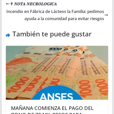
✝ 𝑵𝑶𝑻𝑨 𝑵𝑬𝑪𝑹𝑶𝑳𝑶𝑮𝑰𝑪𝑨
Incendio en Fábrica de Lácteos la Familia: pedimos
ayuda a la comunidad para evitar riesgos
También te puede gustar
MAÑANA COMIENZA EL PAGO DEL