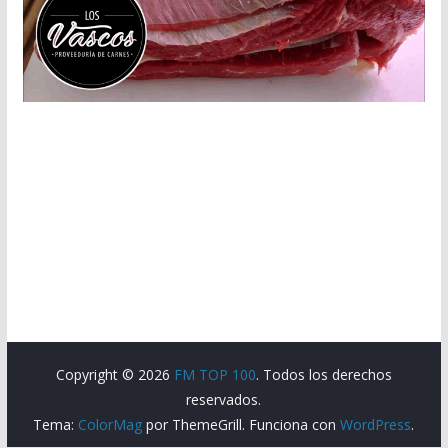
Copyright © 2026
FM TOP 100
. Todos los derechos
reservados.
Tema:
ColorMag
por ThemeGrill. Funciona con
WordPress
.