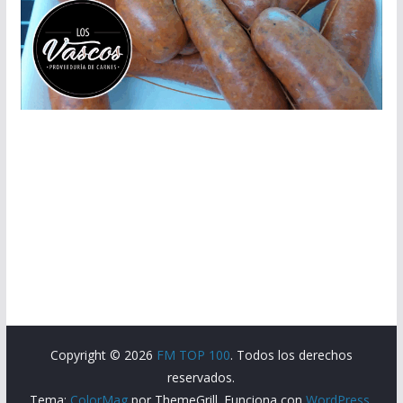
Copyright © 2026
FM TOP 100
. Todos los derechos
reservados.
Tema:
ColorMag
por ThemeGrill. Funciona con
WordPress
.