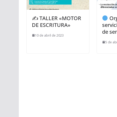
✍️ TALLER «MOTOR
Org
DE ESCRITURA»
servic
de se
10 de abril de 2023
5 de ab