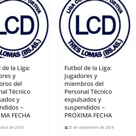
 de la Liga:
Futbol de la Liga:
ores y
Jugadores y
ros del
miembros del
nal Técnico
Personal Técnico
sados y
expulsados y
ndidos –
suspendidos –
IMA FECHA
PROXIMA FECHA
tubre de 2024
25 de septiembre de 2024