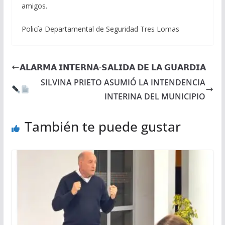
amigos.
Policía Departamental de Seguridad Tres Lomas
𝗔𝗟𝗔𝗥𝗠𝗔 𝗜𝗡𝗧𝗘𝗥𝗡𝗔-𝗦𝗔𝗟𝗜𝗗𝗔 𝗗𝗘 𝗟𝗔 𝗚𝗨𝗔𝗥𝗗𝗜𝗔
SILVINA PRIETO ASUMIÓ LA INTENDENCIA
INTERINA DEL MUNICIPIO
También te puede gustar