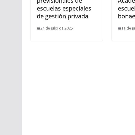
previsionales de
Acadé
escuelas especiales
escue
de gestión privada
bonae
24 de julio de 2025
11 de j