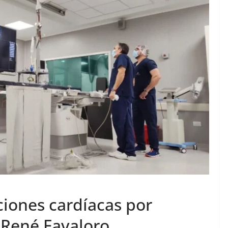
aciones cardíacas por
 René Favaloro