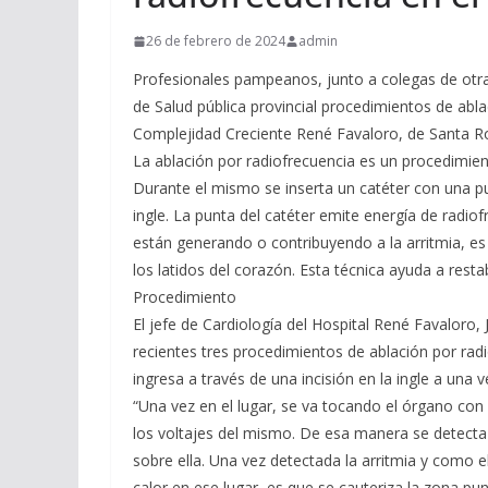
26 de febrero de 2024
admin
Profesionales pampeanos, junto a colegas de otras
de Salud pública provincial procedimientos de abla
Complejidad Creciente René Favaloro, de Santa R
La ablación por radiofrecuencia es un procedimiento
Durante el mismo se inserta un catéter con una pu
ingle. La punta del catéter emite energía de radio
están generando o contribuyendo a la arritmia, es 
los latidos del corazón. Esta técnica ayuda a resta
Procedimiento
El jefe de Cardiología del Hospital René Favaloro, 
recientes tres procedimientos de ablación por radi
ingresa a través de una incisión en la ingle a una v
“Una vez en el lugar, se va tocando el órgano con e
los voltajes del mismo. De esa manera se detecta l
sobre ella. Una vez detectada la arritmia y como el
calor en ese lugar, es que se cauteriza la zona pu