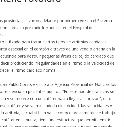
 provincias, llevaron adelante por primera vez en el Sistema
ción cardíaca por radiofrecuencia, en el Hospital de
osa.
 utilizado para tratar ciertos tipos de arritmias cardíacas.
nta especial en el corazón a través de una vena o arteria en la
frecuencia para destruir pequeñas áreas del tejido cardíaco que
decir produciendo irregularidades en el ritmo o la velocidad de
blecer el ritmo cardíaco normal.
Juan Pablo Corso, explicó a la Agencia Provincial de Noticias los
ofrecuencia en pacientes adultos. “En este tipo de prácticas se
ena y se recorre con un catéter hasta llegar al corazón”, dijo.
se catéter y se va midiendo la electricidad, las velocidades y
a arritmia, la cual si bien ya se conoce previamente se trabaja
 catéter en la punta, tiene una estructura que permite emitir
ntual. En ese procedimiento se emite calor durante un período