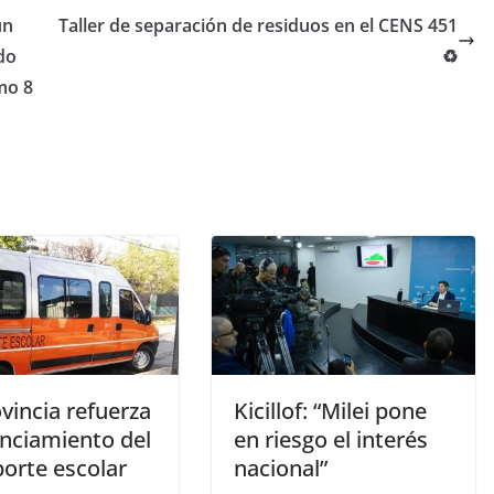
un
Taller de separación de residuos en el CENS 451
do
♻
mo 8
vincia refuerza
Kicillof: “Milei pone
anciamiento del
en riesgo el interés
porte escolar
nacional”