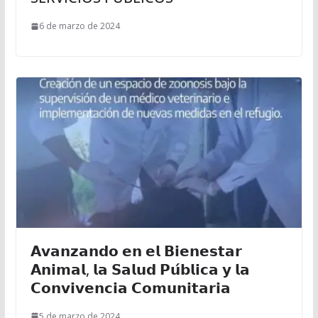
6 de marzo de 2024
𝗔𝘃𝗮𝗻𝘇𝗮𝗻𝗱𝗼 𝗲𝗻 𝗲𝗹 𝗕𝗶𝗲𝗻𝗲𝘀𝘁𝗮𝗿
𝗔𝗻𝗶𝗺𝗮𝗹, 𝗹𝗮 𝗦𝗮𝗹𝘂𝗱 𝗣𝘂́𝗯𝗹𝗶𝗰𝗮 𝘆 𝗹𝗮
𝗖𝗼𝗻𝘃𝗶𝘃𝗲𝗻𝗰𝗶𝗮 𝗖𝗼𝗺𝘂𝗻𝗶𝘁𝗮𝗿𝗶𝗮
5 de marzo de 2024