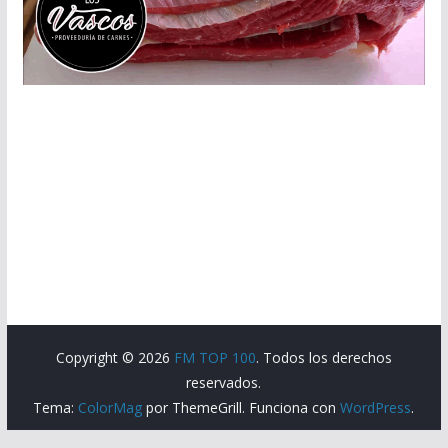
Copyright © 2026
FM TOP 100
. Todos los derechos
reservados.
Tema:
ColorMag
por ThemeGrill. Funciona con
WordPress
.