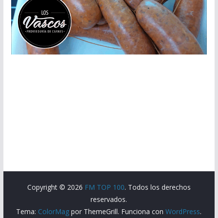
Copyright © 2026
FM TOP 100
. Todos los derechos
reservados.
Tema:
ColorMag
por ThemeGrill. Funciona con
WordPress
.