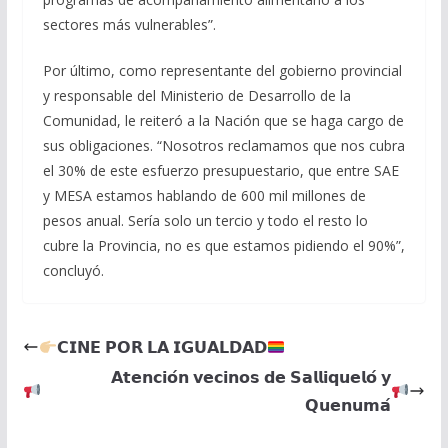
sectores más vulnerables”.
Por último, como representante del gobierno provincial
y responsable del Ministerio de Desarrollo de la
Comunidad, le reiteró a la Nación que se haga cargo de
sus obligaciones. “Nosotros reclamamos que nos cubra
el 30% de este esfuerzo presupuestario, que entre SAE
y MESA estamos hablando de 600 mil millones de
pesos anual. Sería solo un tercio y todo el resto lo
cubre la Provincia, no es que estamos pidiendo el 90%”,
concluyó.
𝗖𝗜𝗡𝗘 𝗣𝗢𝗥 𝗟𝗔 𝗜𝗚𝗨𝗔𝗟𝗗𝗔𝗗
𝗔𝘁𝗲𝗻𝗰𝗶𝗼́𝗻 𝘃𝗲𝗰𝗶𝗻𝗼𝘀 𝗱𝗲 𝗦𝗮𝗹𝗹𝗶𝗾𝘂𝗲𝗹𝗼́ 𝘆
𝗤𝘂𝗲𝗻𝘂𝗺𝗮́