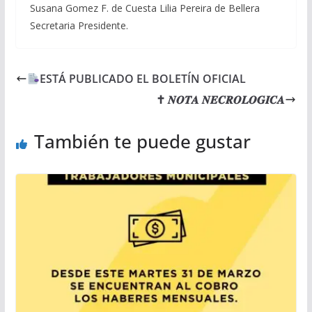
Susana Gomez F. de Cuesta Lilia Pereira de Bellera
Secretaria Presidente.
ESTÁ PUBLICADO EL BOLETÍN OFICIAL
✝ 𝑵𝑶𝑻𝑨 𝑵𝑬𝑪𝑹𝑶𝑳𝑶𝑮𝑰𝑪𝑨
También te puede gustar