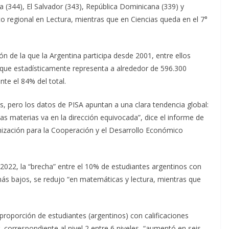
 (344), El Salvador (343), República Dominicana (339) y
o regional en Lectura, mientras que en Ciencias queda en el 7°
n de la que la Argentina participa desde 2001, entre ellos
 que estadísticamente representa a alrededor de 596.300
te el 84% del total.
, pero los datos de PISA apuntan a una clara tendencia global:
as materias va en la dirección equivocada”, dice el informe de
nización para la Cooperación y el Desarrollo Económico
 2022, la “brecha” entre el 10% de estudiantes argentinos con
ás bajos, se redujo “en matemáticas y lectura, mientras que
proporción de estudiantes (argentinos) con calificaciones
r, correspondiente al nivel 2 entre 6 niveles, “aumentó en seis