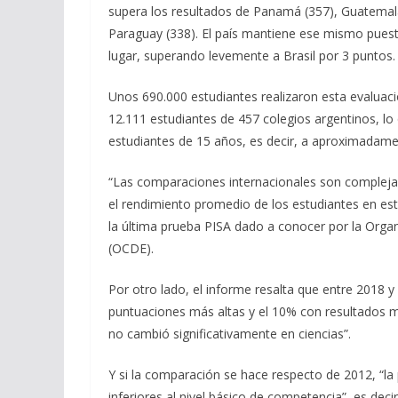
supera los resultados de Panamá (357), Guatemala
Paraguay (338). El país mantiene ese mismo puest
lugar, superando levemente a Brasil por 3 puntos.
Unos 690.000 estudiantes realizaron esta evaluació
12.111 estudiantes de 457 colegios argentinos, lo
estudiantes de 15 años, es decir, a aproximadamen
“Las comparaciones internacionales son complejas
el rendimiento promedio de los estudiantes en est
la última prueba PISA dado a conocer por la Orga
(OCDE).
Por otro lado, el informe resalta que entre 2018 y
puntuaciones más altas y el 10% con resultados m
no cambió significativamente en ciencias”.
Y si la comparación se hace respecto de 2012, “la 
inferiores al nivel básico de competencia”, es deci