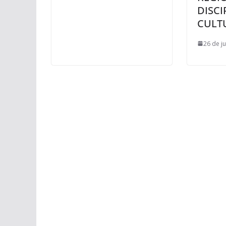
DISCI
CULT
26 de j