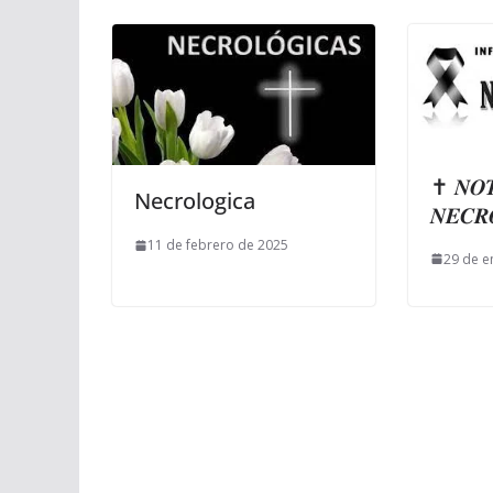
✝ 𝑵𝑶
Necrologica
𝑵𝑬𝑪𝑹
11 de febrero de 2025
29 de e