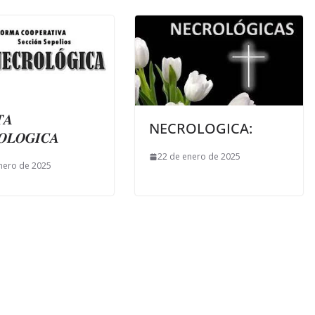
𝑨
NECROLOGICA:
𝑶𝑳𝑶𝑮𝑰𝑪𝑨
22 de enero de 2025
nero de 2025