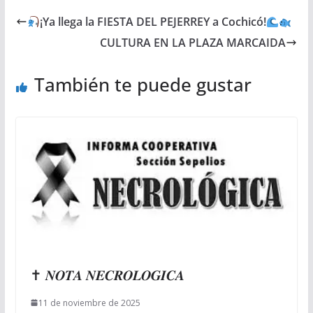
¡Ya llega la FIESTA DEL PEJERREY a Cochicó!
CULTURA EN LA PLAZA MARCAIDA
También te puede gustar
✝ 𝑵𝑶𝑻𝑨 𝑵𝑬𝑪𝑹𝑶𝑳𝑶𝑮𝑰𝑪𝑨
11 de noviembre de 2025