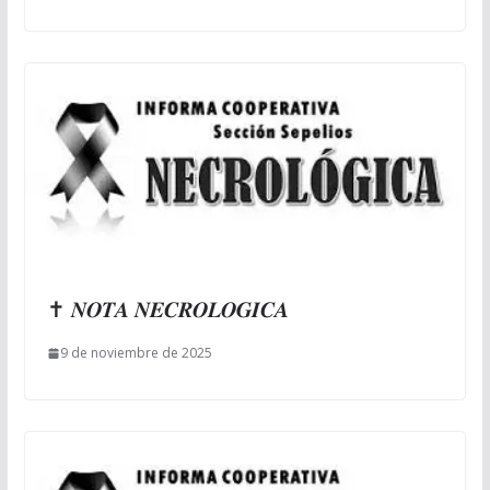
✝ 𝑵𝑶𝑻𝑨 𝑵𝑬𝑪𝑹𝑶𝑳𝑶𝑮𝑰𝑪𝑨
9 de noviembre de 2025