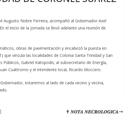
osé Augusto Nobre Ferreira, acompañó al Gobernador Axel
. En el inicio de la jornada se llevó adelante una reunión de
máticos, obras de pavimentación y encabezó la puesta en
 que vincula las localidades de Colonia Santa Trinidad y San
os Públicos, Gabriel Katopodis; al subsecretario de Energía,
 Juan Cuattromo y el intendente local, Ricardo Moccero.
Gobernador, estaremos al lado de cada vecino y vecina,
ado.
E
✝ 𝑵𝑶𝑻𝑨 𝑵𝑬𝑪𝑹𝑶𝑳𝑶𝑮𝑰𝑪𝑨