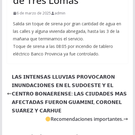
de Tres Lomas
6 de marzo de 2025
admin
Salida sin toque de sirena por gran cantidad de agua en
las calles y alguna vivienda abnegada, hasta las 3 de la
mañana que terminamos el servicio.
Toque de sirena a las 08:05 por incendio de tablero
eléctrico Banco Provincia ya fue controlado.
𝗟𝗔𝗦 𝗜𝗡𝗧𝗘𝗡𝗦𝗔𝗦 𝗟𝗟𝗨𝗩𝗜𝗔𝗦 𝗣𝗥𝗢𝗩𝗢𝗖𝗔𝗥𝗢𝗡
𝗜𝗡𝗨𝗡𝗗𝗔𝗖𝗜𝗢𝗡𝗘𝗦 𝗘𝗡 𝗘𝗟 𝗦𝗨𝗗𝗢𝗘𝗦𝗧𝗘 𝗬 𝗘𝗟
𝗖𝗘𝗡𝗧𝗥𝗢 𝗕𝗢𝗡𝗔𝗘𝗥𝗘𝗡𝗦𝗘: 𝗟𝗔𝗦 𝗖𝗜𝗨𝗗𝗔𝗗𝗘𝗦 𝗠𝗔𝗦
𝗔𝗙𝗘𝗖𝗧𝗔𝗗𝗔𝗦 𝗙𝗨𝗘𝗥𝗢𝗡 𝗚𝗨𝗔𝗠𝗜𝗡𝗜́, 𝗖𝗢𝗥𝗢𝗡𝗘𝗟
𝗦𝗨𝗔́𝗥𝗘𝗭 𝗬 𝗖𝗔𝗥𝗛𝗨𝗘
Recomendaciones importantes.