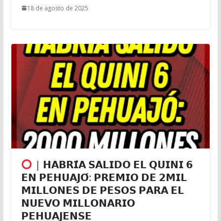
18 de agosto de 2025
| 𝗛𝗔𝗕𝗥𝗜́𝗔 𝗦𝗔𝗟𝗜𝗗𝗢 𝗘𝗟 𝗤𝗨𝗜𝗡𝗜 𝟲
𝗘𝗡 𝗣𝗘𝗛𝗨𝗔𝗝𝗢́: 𝗣𝗥𝗘𝗠𝗜𝗢 𝗗𝗘 𝟮𝗠𝗜𝗟
𝗠𝗜𝗟𝗟𝗢𝗡𝗘𝗦 𝗗𝗘 𝗣𝗘𝗦𝗢𝗦 𝗣𝗔𝗥𝗔 𝗘𝗟
𝗡𝗨𝗘𝗩𝗢 𝗠𝗜𝗟𝗟𝗢𝗡𝗔𝗥𝗜𝗢
𝗣𝗘𝗛𝗨𝗔𝗝𝗘𝗡𝗦𝗘