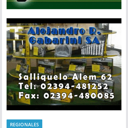
REGIONALES