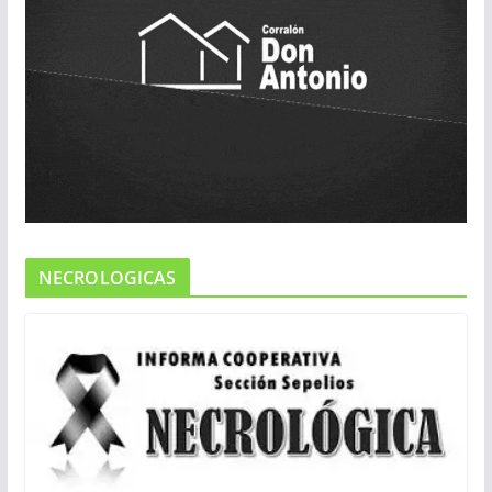
NECROLOGICAS