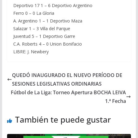
Deportivo 17 1 – 6 Deportivo Argentino
Ferro 0 – 0 La Gloria
A. Argentino 1 – 1 Deportivo Maza
Salazar 1 – 3 Villa del Parque
Juventud 5 – 1 Deportivo Garre
C.A. Roberts 4 – 0 Union Bonifacio
LIBRE: J. Newbery
QUEDÓ INAUGURADO EL NUEVO PERÍODO DE
SESIONES LEGISLATIVAS ORDINARIAS
Fútbol de La Liga: Torneo Apertura BOCHA LEIVA
1.ª Fecha
También te puede gustar