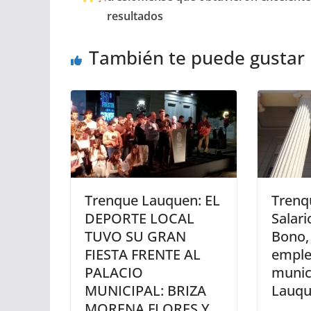
resultados
También te puede gustar
Trenque Lauquen: EL
Trenq
DEPORTE LOCAL
Salari
TUVO SU GRAN
Bono, 
FIESTA FRENTE AL
empl
PALACIO
munici
MUNICIPAL: BRIZA
Lauq
MORENA FLORES Y