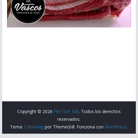
Copyright © 2026
FM TOP 100
. Todos los derechos
reservados.
Tema:
ColorMag
por ThemeGrill. Funciona con
WordPress
.