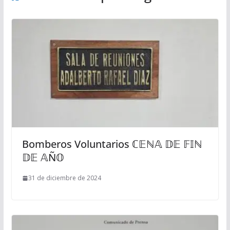
Bomberos Voluntarios ℂ𝔼ℕ𝔸 𝔻𝔼 𝔽𝕀ℕ
𝔻𝔼 𝔸Ñ𝕆
31 de diciembre de 2024