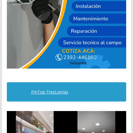
FmTop TresLomas