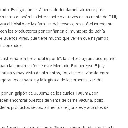
rcado. Es algo que está pensado fundamentalmente para
imiento económico interesante y a través de la cuenta de DNI,
ra el bolsillo de las familias bahienses», resaltó el intendente
con los productores por confiar en el municipio de Bahía
 de Buenos Aires, que tiene mucho que ver en que hayamos
funcionando».
ansformación Provincial 6 por 6″, la cartera agraria acompañó
a para la construcción de este Mercado Bonaerense Fijo y
orista y mayorista de alimentos, fortalecer el vínculo entre
rar los espacios y la logística de la comercialización.
o por un galpón de 3600m2 de los cuales 1800m2 son
ueden encontrar puestos de venta de carne vacuna, pollo,
dería, productos secos, alimentos regionales y artículos de
que Sesquicentenario, a unos 8km del centro fundacional de la