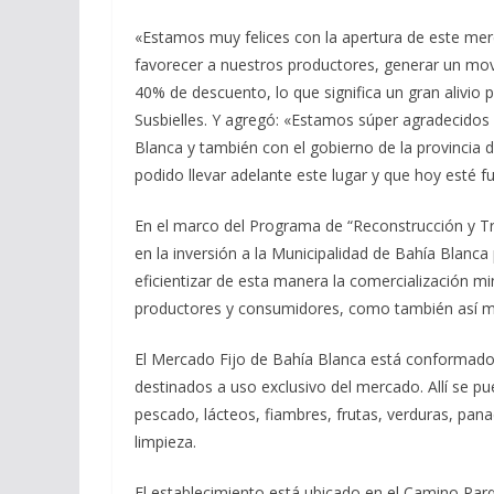
«Estamos muy felices con la apertura de este me
favorecer a nuestros productores, generar un mov
40% de descuento, lo que significa un gran alivio pa
Susbielles. Y agregó: «Estamos súper agradecidos 
Blanca y también con el gobierno de la provincia
podido llevar adelante este lugar y que hoy esté 
En el marco del Programa de “Reconstrucción y Tr
en la inversión a la Municipalidad de Bahía Blanc
eficientizar de esta manera la comercialización min
productores y consumidores, como también así mejo
El Mercado Fijo de Bahía Blanca está conformad
destinados a uso exclusivo del mercado. Allí se p
pescado, lácteos, fiambres, frutas, verduras, pana
limpieza.
El establecimiento está ubicado en el Camino Par