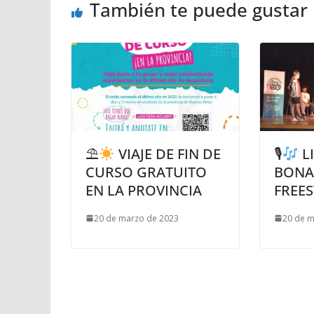
También te puede gustar
⛱
VIAJE DE FIN DE
🎙
L
CURSO GRATUITO
BONA
EN LA PROVINCIA
FREES
20 de marzo de 2023
20 de m