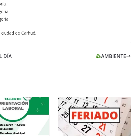
ría.
oría.
oría.
a ciudad de Carhué.
L DÍA
AMBIENTE