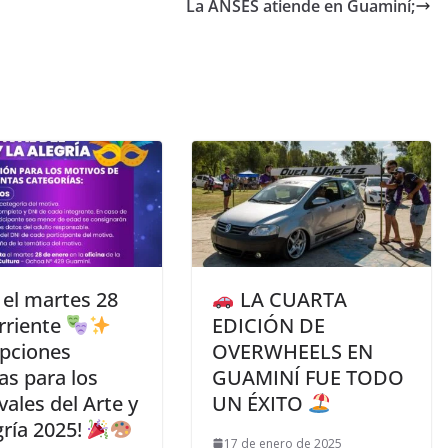
La ANSES atiende en Guaminí;
 el martes 28
LA CUARTA
rriente
EDICIÓN DE
ipciones
OVERWHEELS EN
as para los
GUAMINÍ FUE TODO
ales del Arte y
UN ÉXITO
gría 2025!
17 de enero de 2025