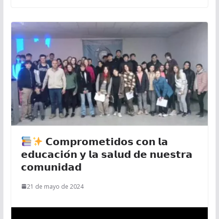
𝗖𝗼𝗺𝗽𝗿𝗼𝗺𝗲𝘁𝗶𝗱𝗼𝘀 𝗰𝗼𝗻 𝗹𝗮
𝗲𝗱𝘂𝗰𝗮𝗰𝗶𝗼́𝗻 𝘆 𝗹𝗮 𝘀𝗮𝗹𝘂𝗱 𝗱𝗲 𝗻𝘂𝗲𝘀𝘁𝗿𝗮
𝗰𝗼𝗺𝘂𝗻𝗶𝗱𝗮𝗱
21 de mayo de 2024