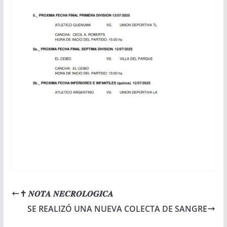
✝ 𝑵𝑶𝑻𝑨 𝑵𝑬𝑪𝑹𝑶𝑳𝑶𝑮𝑰𝑪𝑨
SE REALIZÓ UNA NUEVA COLECTA DE SANGRE