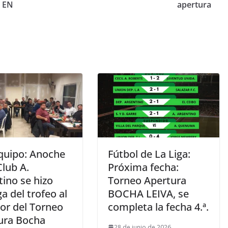
 EN
apertura
quipo: Anoche
Fútbol de La Liga:
Club A.
Próxima fecha:
ino se hizo
Torneo Apertura
a del trofeo al
BOCHA LEIVA, se
or del Torneo
completa la fecha 4.ª.
ura Bocha
28 de junio de 2026