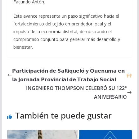
Facundo Antón.
Este avance representa un paso significativo hacia el
fortalecimiento del tejido emprendedor local y el
impulso de la economía distrital, demostrando el
compromiso conjunto para generar más desarrollo y
bienestar.
𝗣𝗮𝗿𝘁𝗶𝗰𝗶𝗽𝗮𝗰𝗶𝗼́𝗻 𝗱𝗲 𝗦𝗮𝗹𝗹𝗶𝗾𝘂𝗲𝗹𝗼́ 𝘆 𝗤𝘂𝗲𝗻𝘂𝗺𝗮 𝗲𝗻
𝗹𝗮 𝗝𝗼𝗿𝗻𝗮𝗱𝗮 𝗣𝗿𝗼𝘃𝗶𝗻𝗰𝗶𝗮𝗹 𝗱𝗲 𝗧𝗿𝗮𝗯𝗮𝗷𝗼 𝗦𝗼𝗰𝗶𝗮𝗹
INGENIERO THOMPSON CELEBRÓ SU 122°
ANIVERSARIO
También te puede gustar