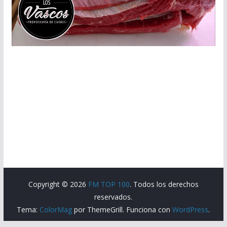
Copyright © 2026
FM TOP 100
. Todos los derechos
reservados.
Tema:
ColorMag
por ThemeGrill. Funciona con
WordPress
.